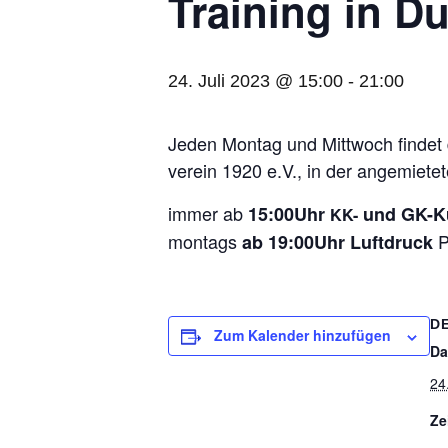
Trai­ning in D
24. Juli 2023 @ 15:00
-
21:00
Jeden Mon­tag und Mitt­woch fin­det da
ver­ein 1920 e.V., in der ange­mie­te
immer ab
15:00Uhr
und GK-Ku
KK-
mon­tags
P
ab 19:00Uhr Luft­druck
D
Zum Kalender hinzufügen
Da
24
Ze