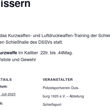
uissern
s Kurz­waf­fen- und Luft­druck­waf­fen-Trai­ning der Schieß­s
­ten Schieß­halle des DSSVs statt.
im Kali­ber .22lr. bis .44Mag.
rz­waffe
is­tole und Gewehr
ETAILS
VERANSTALTER
tum:
Poli­zei­sport­ver­ein Duis­
. Juli 2023
burg 1920 e.V. – Abtei­lung
it:
Schießsport