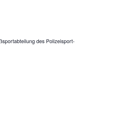
port­ab­tei­lung des Poli­zei­sport­