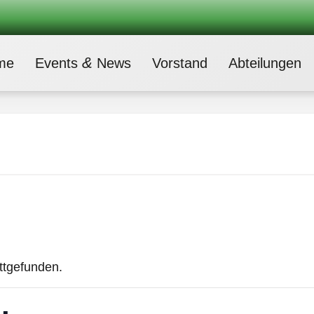
&
me
Events
News
Vor­stand
Abtei­lun­gen
attgefunden.