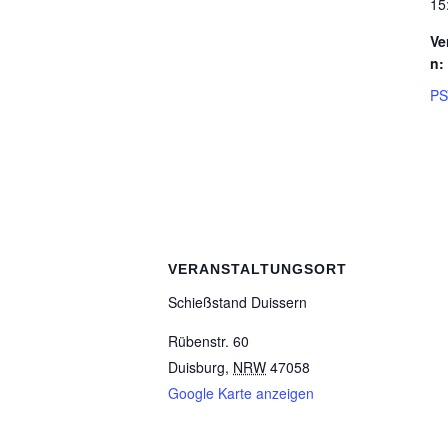
15
Ve
n:
PS
VERANSTALTUNGSORT
Schieß­stand Duissern
Rübenstr. 60
Duisburg
,
NRW
47058
Google Karte anzeigen