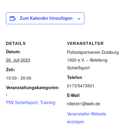
Zum Kalender hinzufügen
DETAILS
VERANSTALTER
Datum:
Poli­zei­sport­ver­ein Duis­burg
26. Juli 2023
1920 e.V. – Abtei­lung
Schießsport
Zeit:
Telefon
15:00 - 20:00
0173/5473501
Veranstaltungskategorien
:
E-Mail
PSV Schießsport
,
Training
rdietze1@web.de
Veranstalter-Website
anzeigen