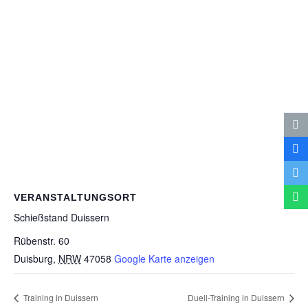
VERANSTALTUNGSORT
Schieß­stand Duissern
Rübenstr. 60
Duisburg
,
NRW
47058
Google Karte anzeigen
Trai­ning in Duissern
Duell-Trai­ning in Duissern