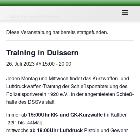
« Alle Veranstaltungen
Diese Veranstaltung hat bereits stattgefunden.
Trai­ning in Duissern
26. Juli 2023 @ 15:00
-
20:00
Jeden Mon­tag und Mitt­woch fin­det das Kurz­waf­fen- und
Luft­druck­waf­fen-Trai­ning der Schieß­sport­ab­tei­lung des
Poli­zei­sport­ver­ein 1920 e.V., in der ange­mie­te­ten Schieß­
halle des DSSVs statt.
immer ab
15:00Uhr
und GK-Kurz­waffe
im Kali­ber
KK-
.22lr. bis .44Mag.
mitt­wochs
ab 18:00Uhr Luft­druck
Pis­tole und Gewehr