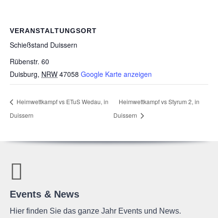
VERANSTALTUNGSORT
Schieß­stand Duissern
Rübenstr. 60
Duisburg
,
NRW
47058
Google Karte anzeigen
Heim­wett­kampf
vs ETuS Wedau, in
Heim­wett­kampf
vs
Styrum 2, in
Duissern
Duissern
Events & News
Hier finden Sie das ganze Jahr Events und News.