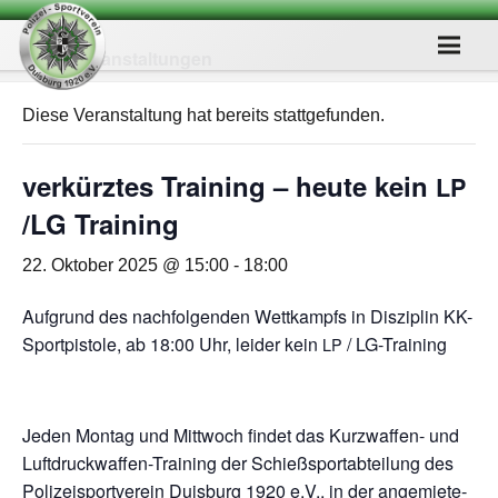
« Alle Veranstaltungen
Diese Veranstaltung hat bereits stattgefunden.
ver­kürz­tes Trai­ning – heute kein
LP
/​LG Training
22. Oktober 2025 @ 15:00
-
18:00
Auf­grund des nach­fol­gen­den Wett­kampfs in Dis­zi­plin KK-
Sport­pis­tole, ab 18:00 Uhr, lei­der kein
/​ LG-Trai­ning
LP
Jeden Mon­tag und Mitt­woch fin­det das Kurz­waf­fen- und
Luft­druck­waf­fen-Trai­ning der Schieß­sport­ab­tei­lung des
Poli­zei­sport­ver­ein Duis­burg 1920 e.V., in der ange­mie­te­