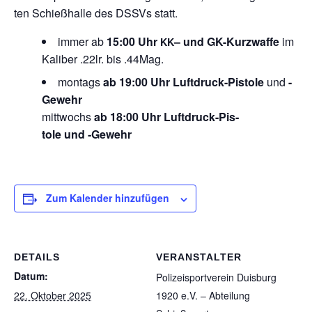
ten Schieß­halle des DSSVs statt.
immer ab
15:00 Uhr
– und GK-Kurz­waffe
im
KK
Kali­ber .22lr. bis .44Mag.
mon­tags
ab 19:00 Uhr Luft­druck-Pis­tole
und
-
Gewehr
mitt­wochs
ab 18:00 Uhr Luft­druck-Pis­
tole und ‑Gewehr
Zum Kalender hinzufügen
DETAILS
VERANSTALTER
Datum:
Poli­zei­sport­ver­ein Duis­burg
22. Oktober 2025
1920 e.V. – Abtei­lung