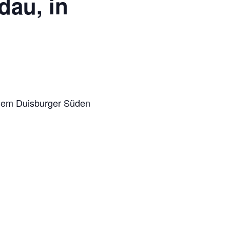
au, in
dem Duis­bur­ger Süden