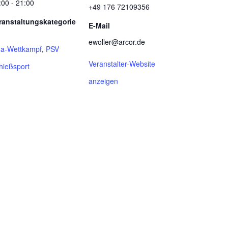
:00 - 21:00
+49 176 72109356
ranstaltungskategorie
E-Mail
ewoller@arcor.de
ga-Wettkampf
,
PSV
Veranstalter-Website
hießsport
anzeigen