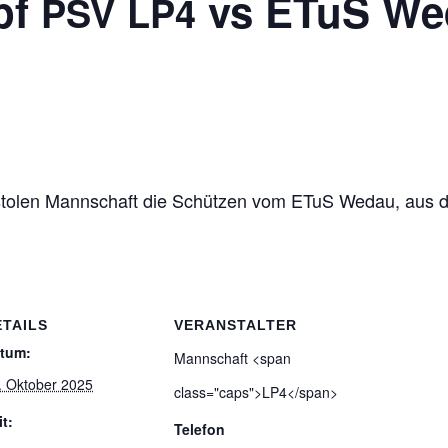
pf
vs ETuS Wed
PSV
LP4
is­to­len Mann­schaft die Schüt­zen vom ETuS Wedau, aus 
ETAILS
VERANSTALTER
tum:
Mann­schaft <span
. Oktober 2025
class="caps">LP4</span>
it:
Telefon