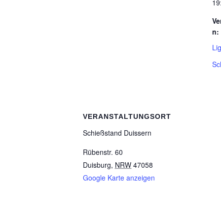
19
Ve
n:
Li
Sc
VERANSTALTUNGSORT
Schieß­stand Duissern
Rübenstr. 60
Duisburg
,
NRW
47058
Google Karte anzeigen