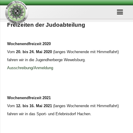
Frei­zei­ten der Judoabteilung
Wochen­end­frei­zeit 2020
Vom
20. bis 24. Mai 2020
(lan­ges Wochen­ende mit Him­mel­fahrt)
fah­ren wir in die Jugend­her­berge Wewels­burg.
Ausschreibung/​Anmeldung
Wochen­end­frei­zeit 2021
Vom
12. bis 16. Mai 2021
(lan­ges Wochen­ende mit Him­mel­fahrt)
fah­ren wir in das Sport- und Erleb­nis­dorf Hachen.