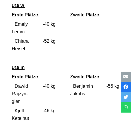
w
U15
Erste Plätze:
Zweite Plätze:
Emely
-40 kg
Lemm
Chiara
-52 kg
Hei­sel
m
U15
Erste Plätze:
Zweite Plätze:
Dawid
-40 kg
Ben­ja­min
-55 kg
Raj­zyn­
Jakobs
gier
Kjell
-46 kg
Ket­el­hut