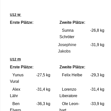
w
U12
Erste Plätze:
Zweite Plätze:
Sunna
-26,8 kg
Schrö­ter
Jose­phine
-31,9 kg
Jakobs
m
U12
Erste Plätze:
Zweite Plätze:
Yunus
-27,5 kg
Felix Helbe
-29,3 kg
Vural
Alex
-31,4 kg
Lorenzo
-31,4 kg
Lähr
Libera­tore
Ben
-36,3 kg
Ole Leon­
-33,9 kg
Elvers
hart