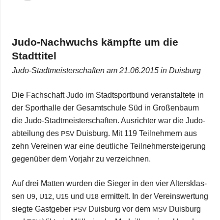
Judo-Nach­wuchs kämpfte um die
Stadt­ti­tel
Judo-Stadt­meis­ter­schaf­ten
am 21.06.2015 in Duisburg
Die Fach­schaft Judo im Stadt­sport­bund ver­an­stal­tete in
der Sport­halle der Gesamt­schule Süd in Gro­ßen­baum
die Judo-Stadt­meis­ter­schaf­ten. Aus­rich­ter war die Judo­
ab­tei­lung des
Duis­burg. Mit 119 Teil­neh­mern aus
PSV
zehn Ver­ei­nen war eine deut­li­che Teil­neh­mer­stei­ge­rung
gegen­über dem Vor­jahr zu verzeichnen.
Auf drei Mat­ten wur­den die Sie­ger in den vier Alters­klas­
sen
,
,
und
ermit­telt. In der Ver­eins­wer­tung
U9
U12
U15
U18
siegte Gast­ge­ber
Duis­burg vor dem
Duis­burg
PSV
MSV