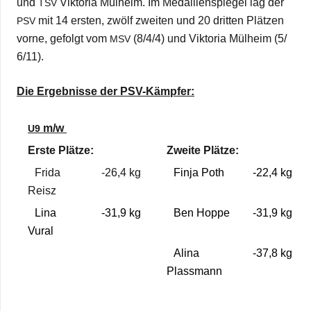
und
Vik­to­ria Mül­heim. Im Medail­len­spie­gel lag der
TSV
mit 14 ers­ten, zwölf zwei­ten und 20 drit­ten Plät­zen
PSV
vorne, gefolgt vom
(8/​4/​4) und Vik­to­ria Mül­heim (5/​
MSV
6/​11).
Die Ergeb­nisse der PSV-Kämpfer:
m/​w
U9
Erste Plätze:
Zweite Plätze:
Frida
-26,4 kg
Finja Poth
-22,4 kg
Reisz
Lina
-31,9 kg
Ben Hoppe
-31,9 kg
Vural
Alina
-37,8 kg
Plass­mann