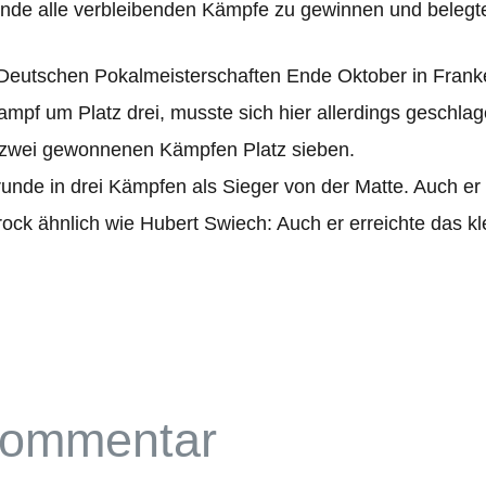
de alle ver­blei­ben­den Kämpfe zu gewin­nen und belegte s
Deut­schen Pokal­meis­ter­schaf­ten Ende Okto­ber in Fran­ken­
pf um Platz drei, musste sich hier aller­dings geschla­g
 zwei gewon­ne­nen Kämp­fen Platz sie­ben.
­runde in drei Kämp­fen als Sie­ger von der Matte. Auch er 
­rock ähn­lich wie Hubert Swiech: Auch er erreichte das k
Kommentar