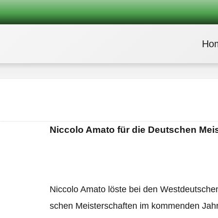
Ho
Nic­colo Amato für die Deut­schen Meis­t
Nic­colo Amato löste bei den West­deut­schen 
schen Meis­ter­schaf­ten im kom­men­den Jahr