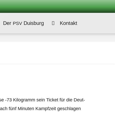
Der
Duisburg
Kontakt
PSV
sse ‑73 Kilo­gramm sein Ticket für die Deut­
nach fünf Minu­ten Kampf­zeit geschla­gen