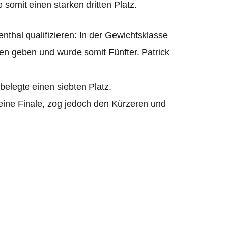
omit einen star­ken drit­ten Platz.
thal qua­li­fi­zie­ren: In der Gewichts­klasse
en geben und wurde somit Fünf­ter. Patrick
belegte einen sieb­ten Platz.
leine Finale, zog jedoch den Kür­ze­ren und