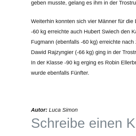
geben musste, gelang es ihm in der Trost­run
Wei­ter­hin konn­ten sich vier Män­ner für die 
‑60 kg erreichte auch Hubert Swiech den Kam
Fug­mann (eben­falls ‑60 kg) erreichte nach
Dawid Raj­zyn­gier (-66 kg) ging in der Trost
In der Klasse ‑90 kg erging es Robin Eller­b
wurde eben­falls Fünfter.
Autor:
Luca Simon
Schreibe einen 