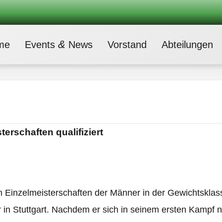
&
me
Events
News
Vor­stand
Abtei­lun­gen
er­schaf­ten qualifiziert
Ein­zel­meis­ter­schaf­ten der Män­ner in der Gewichts­kla
 in Stutt­gart. Nach­dem er sich in sei­nem ers­ten Kampf 