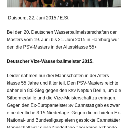
Duis­burg, 22. Juni 2015 /​ E.St.
Bei den 20. Deut­schen Was­ser­ball­meis­ter­schaf­ten der
Mas­ters vom 19. Juni bis 21. Juni 2015 in Ham­burg wur­
den die PSV-Mas­ters in der Alters­klasse 55+
Deut­scher Vize-Was­ser­ball­meis­ter 2015.
Lei­der nah­men nur drei Mann­schaf­ten in der Alters­
klasse 55 Jahre und älter teil. Den PSV-Mas­ters reichte
daher ein 8:6‑Sieg gegen den
Nep­tun Ber­lin, um die
KSV
Sil­ber­me­daille und die Vize-Meis­ter­schaft zu errin­gen.
Gegen den Ex-Euro­pa­meis­ter
Cannstatt gab es zwar
SV
eine deut­li­che 3:15 Nie­der­lage. Gegen die mit vie­len Ex-
Natio­nal- und Bun­des­li­ga­spie­lern gespickte Cann­stät­ter
Mann­schaft war diese Nie­der­lage aber keine Schande.