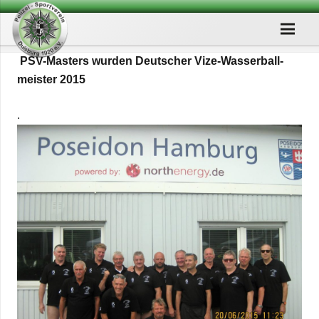
PSV-Mas­ters wur­den Deut­scher Vize-Was­ser­ball­
meis­ter 2015
.