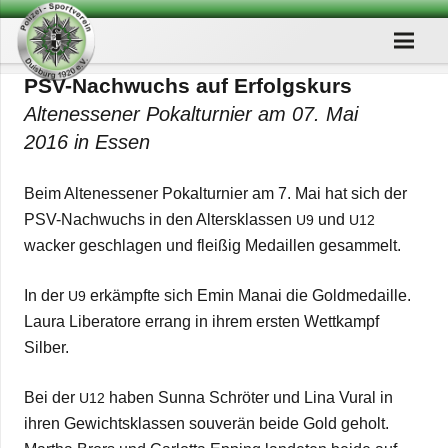
PSV-Nach­wuchs auf Erfolgs­kurs
Alten­es­se­ner Pokal­tur­nier am 07. Mai
2016 in Essen
Beim Alten­es­se­ner Pokal­tur­nier am 7. Mai hat sich der
PSV-Nach­wuchs in den Alters­klas­sen
und
U9
U12
wacker geschla­gen und flei­ßig Medail­len gesammelt.
In der
erkämpfte sich Emin Manai die Gold­me­daille.
U9
Laura Libera­tore errang in ihrem ers­ten Wett­kampf
Silber.
Bei der
haben Sunna Schrö­ter und Lina Vural in
U12
ihren Gewichts­klas­sen sou­ve­rän beide Gold geholt.