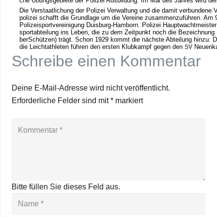
che Übungs­ge­biete der Poli­zei Aus­bil­dung. Im Mai des Jah­res wird de
Die Ver­staat­li­chung der Poli­zei Ver­wal­tung und die damit ver­bun­dene V
po­li­zei schafft die Grund­lage um die Ver­eine zusam­men­zu­füh­ren. Am 9
Poli­zei­sport­ver­ei­ni­gung Duis­burg-Ham­born. Poli­zei Haupt­wacht­meis­t
sport­ab­tei­lung ins Leben, die zu dem Zeit­punkt noch die Bezeich­nung K
ber­Schüt­zen) trägt. Schon 1929 kommt die nächste Abtei­lung hinzu: Die 
die Leicht­ath­le­ten füh­ren den ers­ten Klub­kampf gegen den
Neu­en­k
SV
Schreibe einen Kommentar
Deine E-Mail-Adresse wird nicht veröffentlicht.
Erforderliche Felder sind mit
*
markiert
Bitte füllen Sie dieses Feld aus.