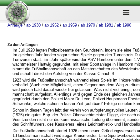
Anfänge
/​
ab 1930
/​
ab 1952
/​
ab 1959
/​
ab 1970
/​
ab 1981
/​
ab 1990
Zu den Anfängen
Im Juli 1920 leg­ten Poli­zei­be­amte den Grund­stein, indem sie eine Fuß­b
Im glei­chen Jahr fan­den sogar schon Spiele gegen den Tur­ner­kreis Duis
Turn­ver­ein statt. Ein Jahr spä­ter wird der PSV-Ham­born unter dem 1.V
wacht­meis­ter Hart­wig gegrün­det. mit einer Sport­an­lage in Ham­born mit 
nimmt die Fuß­ball­mann­schaft an den Meis­ter­schaf­ten des West­deut­sch
und schafft direkt den Auf­stieg von der Klasse C nach B.
1923 wird die Fuß­ball­mann­schaft wäh­rend eines Spiels im links­reih­ni
ver­hafte! (Auch eine Mög­lich­keit, einen Geg­ner aus dem Weg zu räu­me
wird jedoch bald dar­auf wie­der frei gelas­sen. Was nicht viel bringt, de
mann­schaft auf­ge­löst. Aller­dings wird gegen Ende des glei­chen Jah­res 
gegrün­det durch den Poli­zei Major Dr. Leon, Poli­zei Haupt­mann Fors­ter
Schwanke, wel­che schon in kur­zer Zeit „acht­bare“ Erfolge erzie­len kan
Schon in die­sen Tagen lebt der Ver­ein von auf­op­fe­rungs­vol­len Leu­ten 
(1925) ein gutes Bsp. der Poli­zei Ober­wacht­meis­ter Fligge, der nach de
Vor­sit­zen­den nicht nur die kom­mis­sa­ri­sche Lei­tung über­nimmt, son­d
des Schrift­füh­rers, des Kas­sie­rers, eines Leicht­ath­le­tik- und Hand­ball
Die Fuß­ball­mann­schaft star­tet 1926 einen neuen Grün­dungs­ver­such u
1.Handballmannschaft wird sogar Kreis­meis­ter. Eine Sport­wer­be­wo­che 