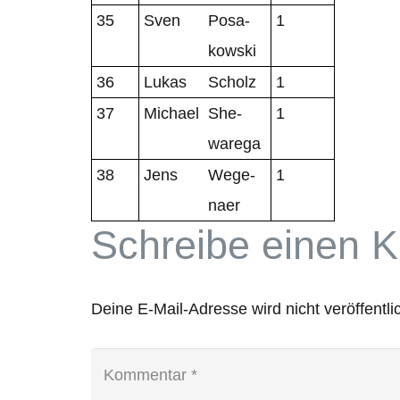
35
Sven
Posa­
1
kow­ski
36
Lukas
Scholz
1
37
Michael
She­
1
warega
38
Jens
Wege­
1
naer
Schreibe einen 
Deine E-Mail-Adresse wird nicht veröffentlic