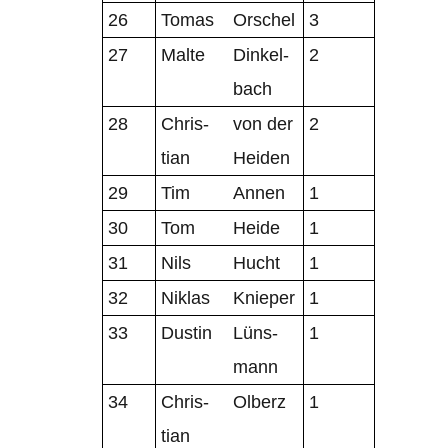
26
Tomas
Orschel
3
27
Malte
Din­kel­
2
bach
28
Chris­
von der
2
tian
Heiden
29
Tim
Annen
1
30
Tom
Heide
1
31
Nils
Hucht
1
32
Niklas
Knie­per
1
33
Dus­tin
Lüns­
1
mann
34
Chris­
Olberz
1
tian