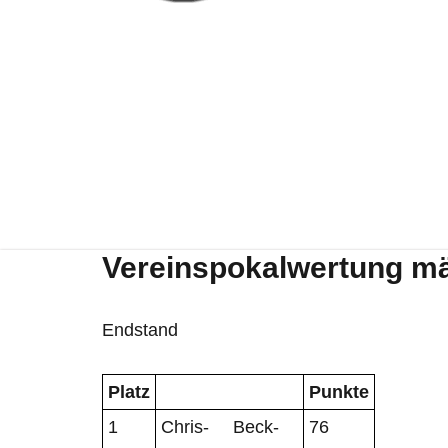
Ver­eins­po­kal­wer­tung m
End­stand
Platz
Punkte
1
Chris­
Beck­
76