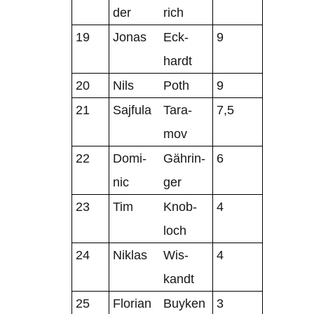
der
rich
19
Jonas
Eck­
9
hardt
20
Nils
Poth
9
21
Sajfula
Tara­
7,5
mov
22
Domi­
Gäh­rin­
6
nic
ger
23
Tim
Knob­
4
loch
24
Niklas
Wis­
4
kandt
25
Flo­rian
Buy­ken
3