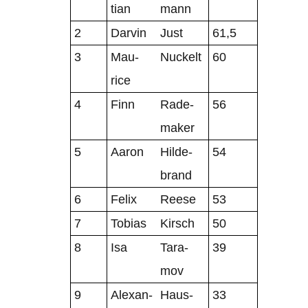
tian
mann
2
Dar­vin
Just
61,5
3
Mau­
Nuckelt
60
rice
4
Finn
Rade­
56
ma­ker
5
Aaron
Hil­de­
54
brand
6
Felix
Reese
53
7
Tobias
Kirsch
50
8
Isa
Tara­
39
mov
9
Alex­an­
Haus­
33