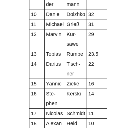
der
mann
10
Daniel
Dolzhko
32
11
Michael
Grieß
31
12
Mar­vin
Kur­
29
sawe
13
Tobias
Rumpe
23,5
14
Darius
Tisch­
22
ner
15
Yan­nic
Zieke
16
16
Ste­
Ker­ski
14
phen
17
Nico­las
Schmidt
11
18
Alex­an­
Heid­
10