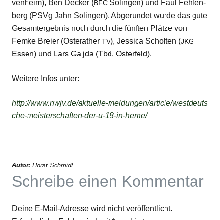
ven­heim), Ben Decker (
Solin­gen) und Paul Feh­len­
BFC
berg (PSVg Jahn Solin­gen). Abge­run­det wurde das gute
Gesamt­ergeb­nis noch durch die fünf­ten Plätze von
Femke Breier (Oste­ra­ther
), Jes­sica Schol­ten (
TV
JKG
Essen) und Lars Gaijda (Tbd. Osterfeld).
Wei­tere Infos unter:
http://​www​.nwjv​.de/​a​k​t​u​e​l​l​e​-​m​e​l​d​u​n​g​e​n​/​a​r​t​i​c​l​e​/​w​e​s​t​d​e​u​t​s​
c​h​e​-​m​e​i​s​t​e​r​s​c​h​a​f​t​e​n​-​d​e​r​-​u​-​1​8​-​i​n​-​h​e​r​ne/
Autor:
Horst Schmidt
Schreibe einen Kommentar
Deine E-Mail-Adresse wird nicht veröffentlicht.