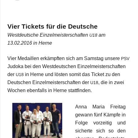
Vier Tickets für die Deut­sche
West­deut­sche Ein­zel­meis­ter­schaf­ten
am
U18
13.02.2016 in Herne
Vier Medail­len erkämpf­ten sich am Sams­tag unsere
PSV
Judoka bei den West­deut­schen Ein­zel­meis­ter­schaf­ten
der
in Herne und lös­ten somit das Ticket zu den
U18
Deut­schen Ein­zel­meis­ter­schaf­ten der
, die in zwei
U18
Wochen eben­falls in Herne stattfinden.
Anna Maria Frei­tag
gewann fünf Kämpfe in
Folge vor­zei­tig und
sicherte sich so den