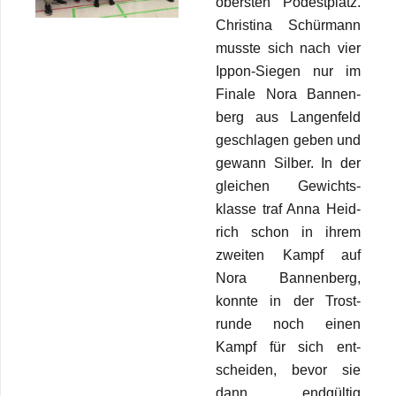
obers­ten Podest­platz.
Chris­tina Schür­mann
musste sich nach vier
Ippon-Sie­gen nur im
Finale Nora Ban­nen­
berg aus Lan­gen­feld
geschla­gen geben und
gewann Sil­ber. In der
glei­chen Gewichts­
klasse traf Anna Heid­
rich schon in ihrem
zwei­ten Kampf auf
Nora Ban­nen­berg,
konnte in der Trost­
runde noch einen
Kampf für sich ent­
schei­den, bevor sie
dann end­gül­tig