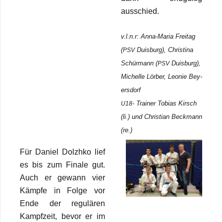
ausschied.
v.l.n.r: Anna-Maria Frei­tag
(
Duis­burg), Chris­tina
PSV
Schür­mann (
Duis­burg),
PSV
Michelle Lör­ber, Leo­nie Bey­
ers­dorf
Trai­ner Tobias Kirsch
U18-
(li.) und Chris­tian Beck­mann
(re.)
Für Daniel Dolzhko lief
es bis zum Finale gut.
Auch er gewann vier
Kämpfe in Folge vor
Ende der regu­lä­ren
Kampf­zeit, bevor er im