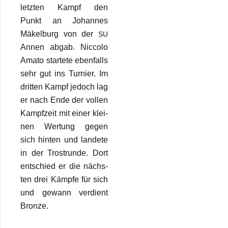
letz­ten Kampf den
Punkt an Johan­nes
Mäkel­burg von der
SU
Annen abgab. Nic­colo
Amato star­tete eben­falls
sehr gut ins Tur­nier. Im
drit­ten Kampf jedoch lag
er nach Ende der vol­len
Kampf­zeit mit einer klei­
nen Wer­tung gegen
sich hin­ten und lan­dete
in der Trost­runde. Dort
ent­schied er die nächs­
ten drei Kämpfe für sich
und gewann ver­dient
Bronze.