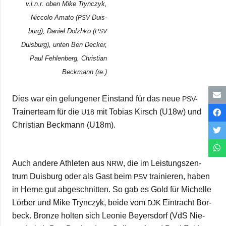
v.l.n.r. oben Mike Tryn­c­zyk,
Nic­colo Amato (
Duis­
PSV
burg), Daniel Dolzhko (
PSV
Duis­burg), unten Ben Decker,
Paul Feh­len­berg, Chris­tian
Beck­mann (re.)
Dies war ein gelun­ge­ner Ein­stand für das neue
PSV-
Trai­ner­team für die
mit Tobias Kirsch (U18w) und
U18
Chris­tian Beck­mann (U18m).
Auch andere Ath­le­ten aus
, die im Leis­tungs­zen­
NRW
trum Duis­burg oder als Gast beim
trai­nie­ren, haben
PSV
in Herne gut abge­schnit­ten. So gab es Gold für Michelle
Lör­ber und Mike Tryn­c­zyk, beide vom
Ein­tracht Bor­
DJK
beck. Bronze hol­ten sich Leo­nie Bey­ers­dorf (VdS Nie­