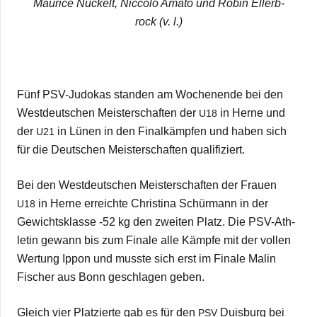
Mau­rice Nuckelt, Nic­colo Amato und Robin Eller­b­
rock (v. l.)
Fünf PSV-Judo­kas stan­den am Wochen­ende bei den
West­deut­schen Meis­ter­schaf­ten der
in Herne und
U18
der
in Lünen in den Final­kämp­fen und haben sich
U21
für die Deut­schen Meis­ter­schaf­ten qualifiziert.
Bei den West­deut­schen Meis­ter­schaf­ten der Frauen
in Herne erreichte Chris­tina Schür­mann in der
U18
Gewichts­klasse ‑52 kg den zwei­ten Platz. Die PSV-Ath­
le­tin gewann bis zum Finale alle Kämpfe mit der vol­len
Wer­tung Ippon und musste sich erst im Finale Malin
Fischer aus Bonn geschla­gen geben.
Gleich vier Plat­zierte gab es für den
Duis­burg bei
PSV