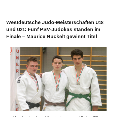
West­deut­sche Judo-Meis­ter­schaf­ten
U18
und
: Fünf PSV-Judo­kas stan­den im
U21
Finale – Mau­rice Nuckelt gewinnt Titel