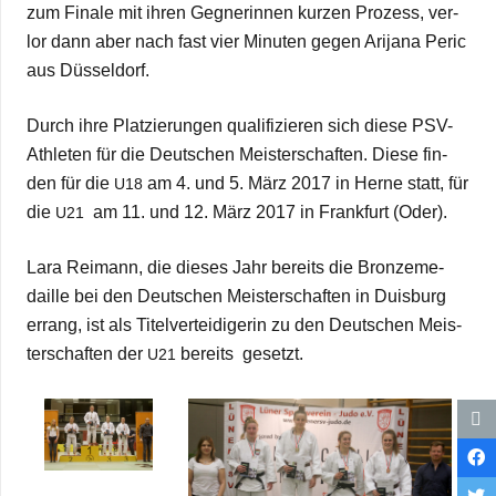
zum Finale mit ihren Geg­ne­rin­nen kur­zen Pro­zess, ver­
lor dann aber nach fast vier Minu­ten gegen Ari­jana Peric
aus Düsseldorf.
Durch ihre Plat­zie­run­gen qua­li­fi­zie­ren sich diese PSV-
Ath­le­ten für die Deut­schen Meis­ter­schaf­ten. Diese fin­
den für die
am 4. und 5. März 2017 in Herne statt, für
U18
die
am 11. und 12. März 2017 in Frank­furt (Oder).
U21
Lara Rei­mann, die die­ses Jahr bereits die Bron­ze­me­
daille bei den Deut­schen Meis­ter­schaf­ten in Duis­burg
errang, ist als Titel­ver­tei­di­ge­rin zu den Deut­schen Meis­
ter­schaf­ten der
bereits gesetzt.
U21