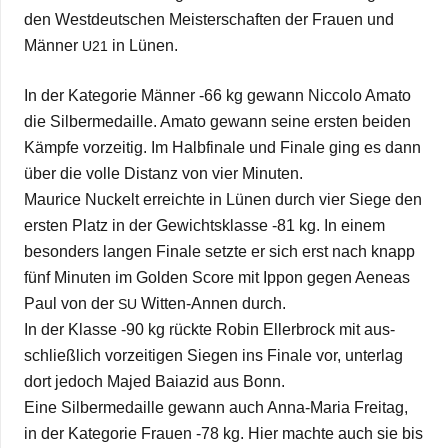
den West­deut­schen Meis­ter­schaf­ten der Frauen und
Män­ner
in Lünen.
U21
In der Kate­go­rie Män­ner ‑66 kg gewann Nic­colo Amato
die Sil­ber­me­daille. Amato gewann seine ers­ten bei­den
Kämpfe vor­zei­tig. Im Halb­fi­nale und Finale ging es dann
über die volle Distanz von vier Minu­ten.
Mau­rice Nuckelt erreichte in Lünen durch vier Siege den
ers­ten Platz in der Gewichts­klasse ‑81 kg. In einem
beson­ders lan­gen Finale setzte er sich erst nach knapp
fünf Minu­ten im Gol­den Score mit Ippon gegen Aeneas
Paul von der
Wit­ten-Annen durch.
SU
In der Klasse ‑90 kg rückte Robin Eller­b­rock mit aus­
schließ­lich vor­zei­ti­gen Sie­gen ins Finale vor, unter­lag
dort jedoch Majed Bai­azid aus Bonn.
Eine Sil­ber­me­daille gewann auch Anna-Maria Frei­tag,
in der Kate­go­rie Frauen ‑78 kg. Hier machte auch sie bis