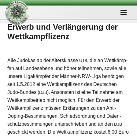
Erwerb und Ver­län­ge­rung der
Wettkampflizenz
Alle Judo­kas ab der Alters­klasse
, die an Wett­kämp­
U18
fen auf Lan­des­ebene und höher teil­neh­men, sowie alle
unsere Liga­kämp­fer der Män­ner-NRW-Liga benö­ti­gen
seit 1.5.2012 eine Wett­kampfli­zenz des Deut­schen
Judo-Bun­des (
). Ansons­ten ist eine Teil­nahme am
DJB
Wett­kampf­be­trieb nicht mög­lich. Für den Erwerb der
Wett­kampfli­zenz müs­sen Erklä­run­gen zu den Anti-
Doping-Bestim­mun­gen, Schieds­ord­nung und Daten­
schutz­be­stim­mun­gen unter­schrie­ben und an den
DJB
geschickt wer­den. Die Wett­kampfli­zenz kos­tet 6,00 Euro