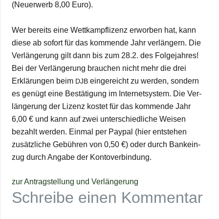
(Neu­erwerb 8,00 Euro).
Wer bereits eine Wett­kampfli­zenz erwor­ben hat, kann
diese ab sofort für das kom­mende Jahr ver­län­gern. Die
Ver­län­ge­rung gilt dann bis zum 28.2. des Fol­ge­jah­res!
Bei der Ver­län­ge­rung brau­chen nicht mehr die drei
Erklä­run­gen beim
ein­ge­reicht zu wer­den, son­dern
DJB
es genügt eine Bestä­ti­gung im Inter­net­sys­tem. Die Ver­
län­ge­rung der Lizenz kos­tet für das kom­mende Jahr
6,00 € und kann auf zwei unter­schied­li­che Wei­sen
bezahlt wer­den. Ein­mal per Pay­pal (hier ent­ste­hen
zusätz­li­che Gebüh­ren von 0,50 €) oder durch Bank­ein­
zug durch Angabe der Kontoverbindung.
zur Antrag­stel­lung und Verlängerung
Schreibe einen Kommentar