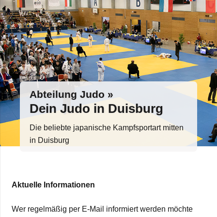
Abtei­lung Judo »
Dein Judo in Duisburg
Die beliebte japa­ni­sche Kampf­sport­art mit­ten
in Duisburg
Aktu­elle Informationen
Wer regel­mä­ßig per E‑Mail infor­miert wer­den möchte