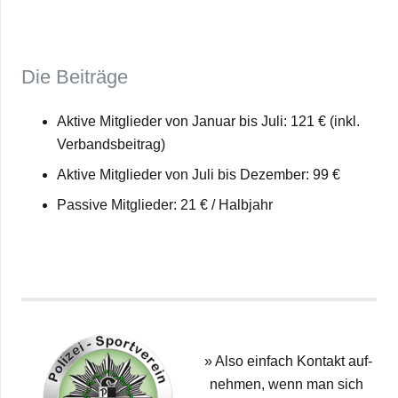
Die Bei­träge
Aktive Mit­glie­der von Januar bis Juli: 121 € (inkl.
Verbandsbeitrag)
Aktive Mit­glie­der von Juli bis Dezem­ber: 99 €
Pas­sive Mit­glie­der: 21 € /​​ Halb­jahr
»
Also ein­fach Kon­takt auf­
neh­men, wenn man sich