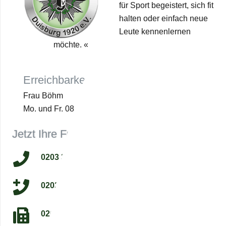
für Sport begeis­tert, sich fit
hal­ten oder ein­fach neue
Leute ken­nen­ler­nen
möchte. «
Erreich­bar­keit
Frau Böhm
Mo. und Fr. 08:00–12:00
Jetzt Ihre Frage stellen:
0203 331410
0203 331410
0203 2898133