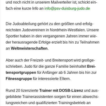
und noch nicht in unse­rem Mail­ver­tei­ler ist, schickt ein­
fach eine kurze Info an
info@​psv-​duisburg-​judo.​de
Die Judo­ab­tei­lung gehört zu den größ­ten und erfolg­
reichs­ten Judo­ver­ei­nen in Nor­d­rhein-Wes­t­­fa­­len. Unsere
Sport­ler haben in den ver­gan­ge­nen Jah­ren immer wie­
der her­aus­ra­gende Erfolge erzielt bis hin zu Teil­nah­men
an
Welt­meis­ter­schaf­ten
.
Aber auch der Frei­­zeit- und Brei­ten­sport wird groß­ge­
schrie­ben. Judo für die ganze Fami­lie beinhal­tet
Brei­
ten­sport­grup­pen
für Anfän­ger ab 6 Jah­ren bis hin zur
Fit­ness­gruppe
für inter­es­sierte Eltern.
Rund 20 lizen­zierte
Trai­ner mit DOSB-Lizenz
und aus­
ge­bil­dete Trai­ner­as­sis­ten­ten sor­gen für einen abwechs­
lungs­rei­chen und qua­li­fi­zier­ten Trai­nings­be­trieb an