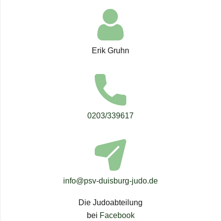
Erik Gruhn
0203/​​339617
info@​psv-​duisburg-​judo.​de
Die Judo­ab­tei­lung
bei
Face­book