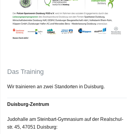
Das Trai­ning
Wir trai­nie­ren an zwei Stand­or­ten in Duisburg.
Duis­­burg-Zen­­trum
Judo­halle am Stein­­bart-Gym­na­­sium auf der Real­schul­
str. 45, 47051 Duisburg: