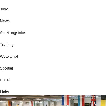
Judo
News
Abtei­lungs­in­fos
Trai­ning
Wett­kampf
Sport­ler
IT
U16
Links