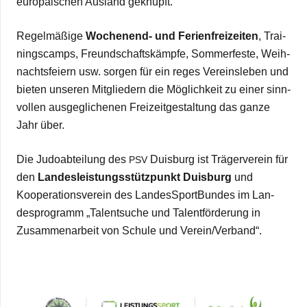
euro­päi­schen Aus­land geknüpft.
Regel­mä­ßige
Wochen­end- und Feri­en­frei­zei­ten
, Trai­
nings­camps, Freund­schafts­kämpfe, Som­mer­feste, Weih­
nachts­fei­ern usw. sor­gen für ein reges Ver­eins­le­ben und
bie­ten unse­ren Mit­glie­dern die Mög­lich­keit zu einer sinn­
vol­len aus­ge­gli­che­nen Frei­zeit­ge­stal­tung das ganze
Jahr über.
Die Judo­ab­tei­lung des
Duis­burg ist Trä­ger­ver­ein für
PSV
den
Lan­des­leis­tungs­stütz­punkt Duis­burg
und
Koope­ra­ti­ons­ver­ein des Lan­des­Sport­Bun­des im Lan­
des­pro­gramm „Talent­su­che und Talent­för­de­rung in
Zusam­men­ar­beit von Schule und Verein/​​Verband“.