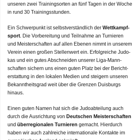
unse­ren zwei Trai­nings­or­ten an fünf Tagen in der Woche
in rund 30 Trainingsstunden.
Ein Schwer­punkt ist selbst­ver­ständ­lich der
Wett­kampf­
sport
. Die Vor­be­rei­tung und Teil­nahme an Tur­nie­ren
und Meis­ter­schaf­ten auf allen Ebe­nen nimmt in unse­rem
Ver­ein einen gro­ßen Stel­len­wert ein. Erfolg­rei­che Judo­
kas und ein gutes Abschnei­den unse­rer Liga-Man­n­­
schaf­­ten sichern uns einen guten Platz bei der Bericht­
erstat­tung in den loka­len Medien und stei­gern unse­ren
Bekannt­heits­grad weit über die Gren­zen Duis­burgs
hinaus.
Einen guten Namen hat sich die Judo­ab­tei­lung auch
durch die Aus­rich­tung von
Deut­schen Meis­ter­schaf­ten
und
über­re­gio­na­len Tur­nie­ren
gemacht. Hier­durch
haben wir auch zahl­rei­che inter­na­tio­nale Kon­takte im