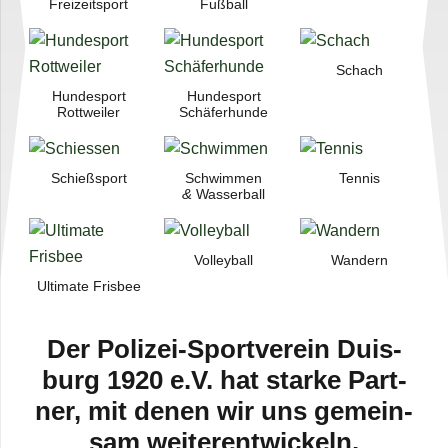
Frei­zeit­sport
Fuß­ball
Schach
Hun­de­sport
Hun­de­sport
Rottweiler
Schäferhunde
Schieß­sport
Schwim­men
Ten­nis
&
Wasserball
Vol­ley­ball
Wan­dern
Ulti­mate Frisbee
Der Poli­­zei-Spor­t­­ver­­ein Duis­
burg 1920 e.V. hat starke Part­
ner, mit denen wir uns gemein­
sam weiterentwickeln.