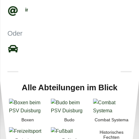
info@​psv-​duisburg.​de
Oder besu­chen Sie uns:
Fut­ter­straße 12 47058 Duisburg
Alle Abtei­lun­gen im Blick
Boxen
Budo
Com­bat Systema
His­to­ri­sches
Fechten